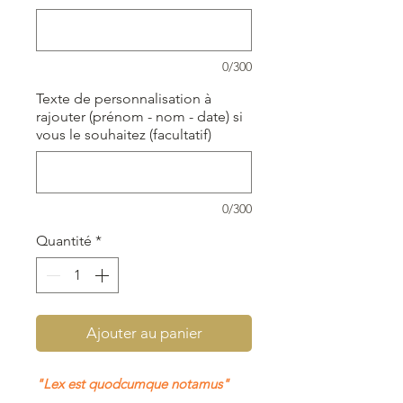
0/300
Texte de personnalisation à
rajouter (prénom - nom - date) si
vous le souhaitez (facultatif)
0/300
Quantité
*
Ajouter au panier
"Lex est quodcumque notamus"