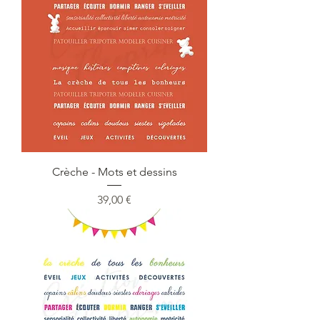
Crèche - Mots et dessins
Prix
39,00 €