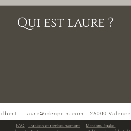
Qui est laure ?
Gilbert -
laure@ideoprim.com
- 26000 Valence
FAQ
-
Livraison et remboursement
-
Mentions légales