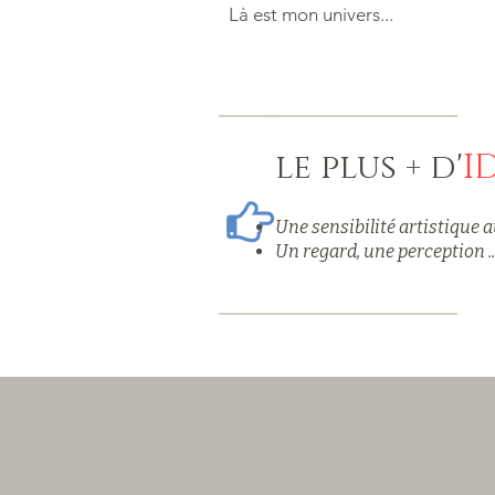
Là est mon univers...
__________________
______
le plus + d'
I
Une sensibilité artistique a
Un regard, une perception ..
__________________
______