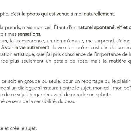
phe, c’est
la photo qui est venue à moi naturellement
.
 la prends, mais mon œil. Étant d’un
naturel spontané, vif et
çoit mes
sensations
.
leurs, la transparence, un rien m’amuse, me surprend. J’ai
à voir la vie autrement
: la vie n’est qu’un ‘cristallin de lumiè
mation artistique, que j’ai pris conscience de l’importance de
garde plus seulement un pétale de rose, mais la
matière
q
 ce soit en groupe ou seule, pour un reportage ou le plaisi
 si un dialogue s’instaurait entre le sujet, mon œil, mon boît
nce de ce sujet. Regarder avant de prendre une photo.
é ce sens de la sensibilité, du beau.
ce et crée le sujet.