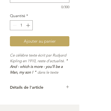
0/300
Quantité
*
Ajouter au panier
Ce célèbre texte écrit par Rudyard
Kipling en 1910, reste d’actualité.
"
And - which is more - you'll be a
Man, my son ! "
dans le texte
original, en anglais.
Cadeau à offrir pour tout
Détails de l'article
engagement dcout ou autre, ainsi
qu'à l'occasion de fêtes religieuses,
Ces modèles sont tous des
comme la Communion ou la
créations originales imaginées
Confirmation.
par Laure Gilbert.