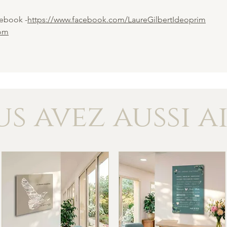
cebook -
https://www.facebook.com/LaureGilbertIdeoprim
com
s avez aussi a