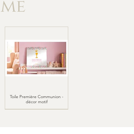
imé
Toile Première Communion -
Aperçu rapide
décor motif