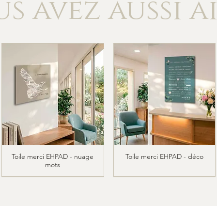
s avez aussi a
Toile merci EHPAD - nuage
Aperçu rapide
Toile merci EHPAD - déco
Aperçu rapide
mots