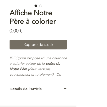
Affiche Notre
Père à colorier
Prix
0,00 €
Rupture de stock
IDEOprim propose ici une couronne
à colorier autour de la
prière du
Notre Père
(deux versions
vouvoiement et tutoiement) . De
quoi
occuper les enfant pendant la
messe.
Détails de l'article
Cet article est à télécharger.
Ces modèles sont tous des
Il est disponible
à la vente sur toile
créations originales imaginées