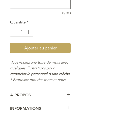
0/300
Quantité
*
Ajouter au panier
Vous voulez une toile de mots avec
quelques illustrations pour
remercier le personnel d'une crèche
? Proposez-moi des mots et nous
composerons ensemble votre
cadeau "Crèche - Mots et dessins"
À PROPOS
avec les couleurs et illustrations de
votre choix.
Ces modèles sont tous des
INFORMATIONS
Toile sur mesure*.
créations originales imaginées