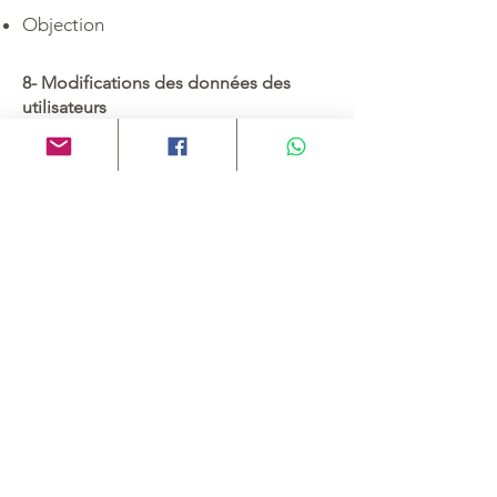
Objection
8- Modifications des données des
utilisateurs
Le plus simple est de nous faire
parvenir votre demande en ligne.
Vous pouvez à tout moment accéder,
modifier ou faire supprimer les
informations vous concernant :
en envoyant votre demande par mail
à laure@ideoprim.com
Si vous ne parvenez pas à accéder,
modifier ou supprimer vos
informations via ces outils en ligne,
vous pouvez exercer votre demande
par courrier à :
Laure Gilbert - IDEOprim - 80 avenue
Victor Hugo - 26000 Valence.
Votre demande écrite devra être